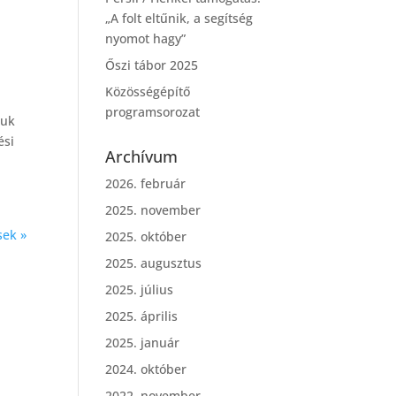
„A folt eltűnik, a segítség
nyomot hagy”
Őszi tábor 2025
Közösségépítő
programsorozat
juk
ési
Archívum
2026. február
2025. november
sek »
2025. október
2025. augusztus
2025. július
2025. április
2025. január
2024. október
2022. november