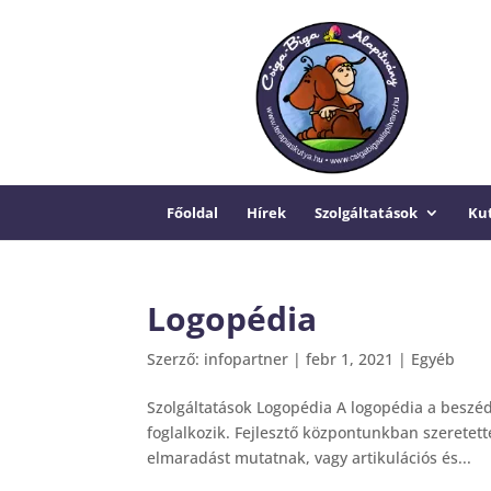
Főoldal
Hírek
Szolgáltatások
Kut
Logopédia
Szerző:
infopartner
|
febr 1, 2021
|
Egyéb
Szolgáltatások Logopédia A logopédia a beszédd
foglalkozik. Fejlesztő központunkban szeretet
elmaradást mutatnak, vagy artikulációs és...