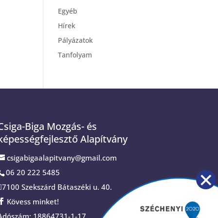
Egyéb
Hírek
Pályázatok
Tanfolyam
Csiga-Biga Mozgás- és
képességfejlesztő Alapítvány
csigabigaalapitvany@gmail.com
06 20 222 5485
7100 Szekszárd Bátaszéki u. 40.
Kövess minket!
Adószám: 18864731-1-17