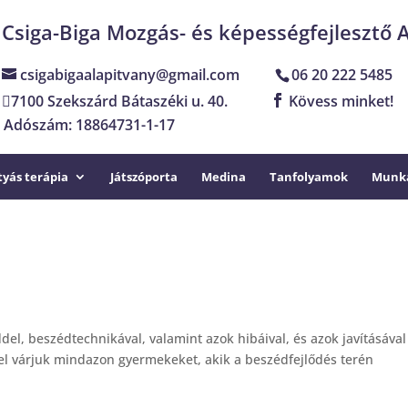
Csiga-Biga Mozgás- és képességfejlesztő 
csigabigaalapitvany@gmail.com
06 20 222 5485
7100 Szekszárd Bátaszéki u. 40.
Kövess minket!
Adószám: 18864731-1-17
yás terápia
Játszóporta
Medina
Tanfolyamok
Munka
el, beszédtechnikával, valamint azok hibáival, és azok javításával
tel várjuk mindazon gyermekeket, akik a beszédfejlődés terén