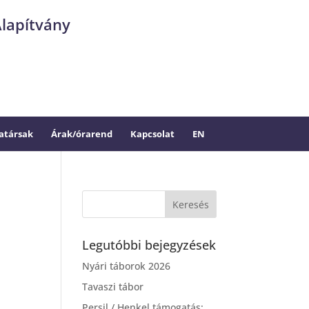
Alapítvány
társak
Árak/órarend
Kapcsolat
EN
Legutóbbi bejegyzések
Nyári táborok 2026
Tavaszi tábor
Persil / Henkel támogatás: