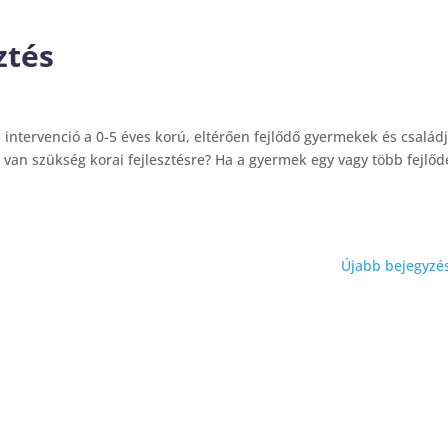
ztés
i intervenció a 0-5 éves korú, eltérően fejlődő gyermekek és család
 van szükség korai fejlesztésre? Ha a gyermek egy vagy több fejlőd
Újabb bejegyzé