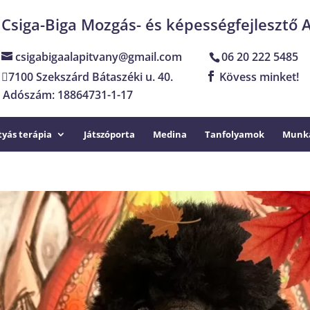
Csiga-Biga Mozgás- és képességfejlesztő 
csigabigaalapitvany@gmail.com
06 20 222 5485
7100 Szekszárd Bátaszéki u. 40.
Kövess minket!
Adószám: 18864731-1-17
yás terápia
Játszóporta
Medina
Tanfolyamok
Munka