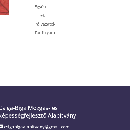
Egyéb
Hírek
Pályázatok
Tanfolyam
Csiga-Biga Mozgás- és
képességfejlesztő Alapítvány
csigabigaalapitvany@gmail.com