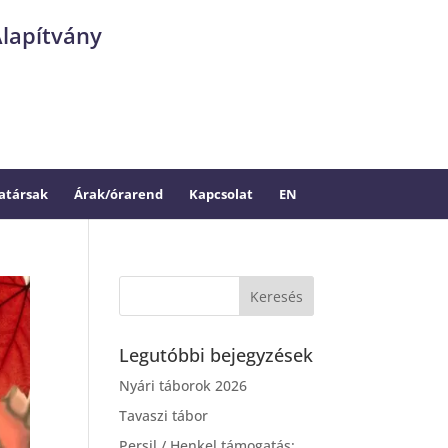
Alapítvány
társak
Árak/órarend
Kapcsolat
EN
Legutóbbi bejegyzések
Nyári táborok 2026
Tavaszi tábor
Persil / Henkel támogatás: