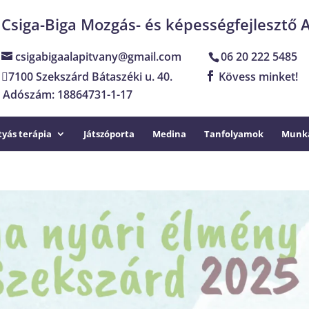
Csiga-Biga Mozgás- és képességfejlesztő 
csigabigaalapitvany@gmail.com
06 20 222 5485
7100 Szekszárd Bátaszéki u. 40.
Kövess minket!
Adószám: 18864731-1-17
yás terápia
Játszóporta
Medina
Tanfolyamok
Munka