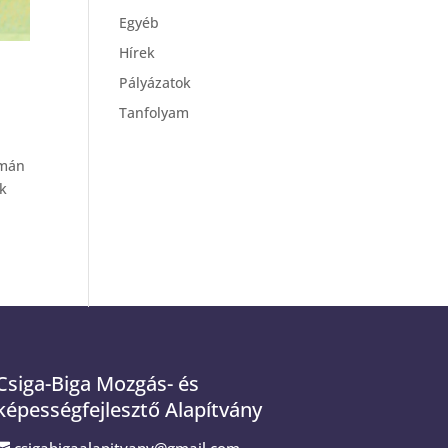
Egyéb
Hírek
Pályázatok
Tanfolyam
amán
ek
Csiga-Biga Mozgás- és
képességfejlesztő Alapítvány
csigabigaalapitvany@gmail.com