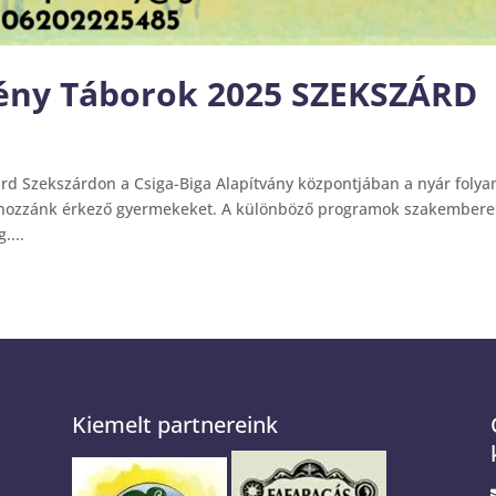
mény Táborok 2025 SZEKSZÁRD
rd Szekszárdon a Csiga-Biga Alapítvány központjában a nyár foly
a hozzánk érkező gyermekeket. A különböző programok szakember
....
Kiemelt partnereink