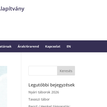
Alapítvány
társak
Árak/órarend
Kapcsolat
EN
Legutóbbi bejegyzések
Nyári táborok 2026
Tavaszi tábor
Persil / Henkel támogatás: