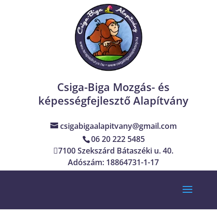
Csiga-Biga Mozgás- és
képességfejlesztő Alapítvány
csigabigaalapitvany@gmail.com
06 20 222 5485
7100 Szekszárd Bátaszéki u. 40.
Adószám: 18864731-1-17