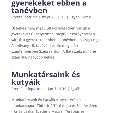
gyerekeket ebben a
tanévben
Szerző:
patricia
|
szept 25, 2019
|
Egyéb
,
Hírek
Új helyszínen, megújult környezetben várjuk a
gyerekeket Új helyszínen, megújult környezetben
várjuk a gyerekeket ebben a tanévben A Csiga-Biga
Alapítvány 15. tanévét kezdte meg idén
szeptemberben Szekszárdon. A Bátaszéki út 40-es
szám alá, nagyobb helyre...
Munkatársaink és
kutyáik
Szerző:
infopartner
|
jan 7, 2019
|
Egyéb
Munkatársaink és kutyáik Kutyás terápia
munkacsoport Töttősiné Törő Anita és Szeder Szeder
– óriás uszkár Szeder a Magyar Terápiás és