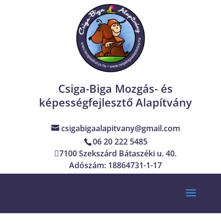
Csiga-Biga Mozgás- és
képességfejlesztő Alapítvány
csigabigaalapitvany@gmail.com
06 20 222 5485
7100 Szekszárd Bátaszéki u. 40.
Adószám: 18864731-1-17