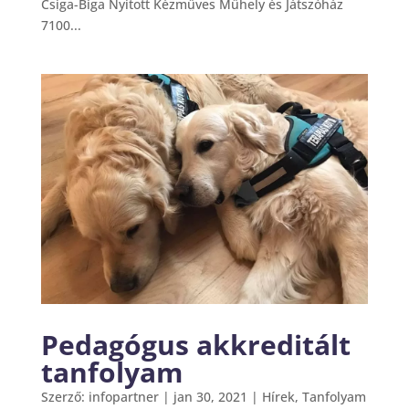
Csiga-Biga Nyitott Kézműves Műhely és Játszóház
7100...
Pedagógus akkreditált
tanfolyam
Szerző:
infopartner
|
jan 30, 2021
|
Hírek
,
Tanfolyam