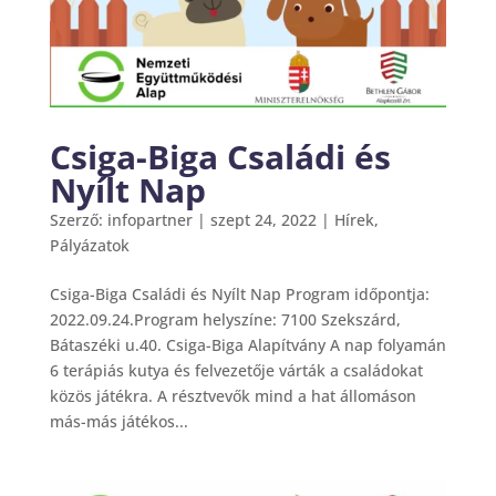
Csiga-Biga Családi és
Nyílt Nap
Szerző:
infopartner
|
szept 24, 2022
|
Hírek
,
Pályázatok
Csiga-Biga Családi és Nyílt Nap Program időpontja:
2022.09.24.Program helyszíne: 7100 Szekszárd,
Bátaszéki u.40. Csiga-Biga Alapítvány A nap folyamán
6 terápiás kutya és felvezetője várták a családokat
közös játékra. A résztvevők mind a hat állomáson
más-más játékos...