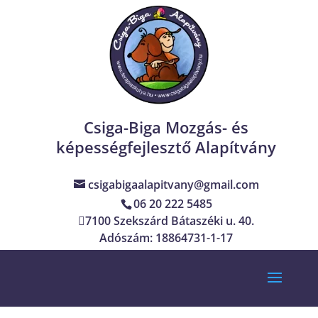
Csiga-Biga Mozgás- és
képességfejlesztő Alapítvány
csigabigaalapitvany@gmail.com
06 20 222 5485
7100 Szekszárd Bátaszéki u. 40.
Adószám: 18864731-1-17