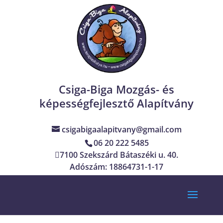
Csiga-Biga Mozgás- és
képességfejlesztő Alapítvány
csigabigaalapitvany@gmail.com
06 20 222 5485
7100 Szekszárd Bátaszéki u. 40.
Adószám: 18864731-1-17