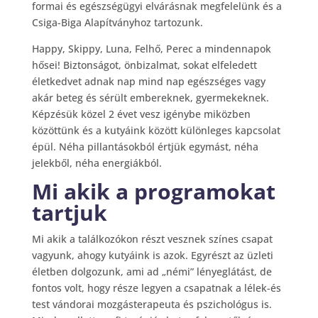
formai és egészségügyi elvárásnak megfelelünk és a
Csiga-Biga Alapítványhoz tartozunk.
Happy, Skippy, Luna, Felhő, Perec a mindennapok
hősei! Biztonságot, önbizalmat, sokat elfeledett
életkedvet adnak nap mind nap egészséges vagy
akár beteg és sérült embereknek, gyermekeknek.
Képzésük közel 2 évet vesz igénybe miközben
közöttünk és a kutyáink között különleges kapcsolat
épül. Néha pillantásokból értjük egymást, néha
jelekből, néha energiákból.
Mi akik a programokat
tartjuk
Mi akik a találkozókon részt vesznek színes csapat
vagyunk, ahogy kutyáink is azok. Egyrészt az üzleti
életben dolgozunk, ami ad „némi” lényeglátást, de
fontos volt, hogy része legyen a csapatnak a lélek-és
test vándorai mozgásterapeuta és pszichológus is.