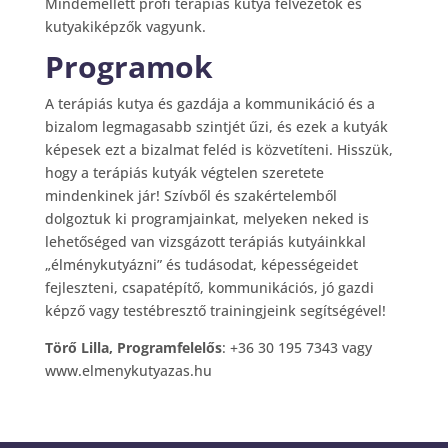
Mindemellett profi terápiás kutya felvezetők és
kutyakiképzők vagyunk.
Programok
A terápiás kutya és gazdája a kommunikáció és a
bizalom legmagasabb szintjét űzi, és ezek a kutyák
képesek ezt a bizalmat feléd is közvetíteni. Hisszük,
hogy a terápiás kutyák végtelen szeretete
mindenkinek jár! Szívből és szakértelemből
dolgoztuk ki programjainkat, melyeken neked is
lehetőséged van vizsgázott terápiás kutyáinkkal
„élménykutyázni” és tudásodat, képességeidet
fejleszteni, csapatépítő, kommunikációs, jó gazdi
képző vagy testébresztő trainingjeink segítségével!
Törő Lilla, Programfelelős
: +36 30 195 7343 vagy
www.elmenykutyazas.hu