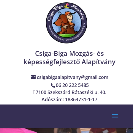
Csiga-Biga Mozgás- és
képességfejlesztő Alapítvány
csigabigaalapitvany@gmail.com
06 20 222 5485
7100 Szekszárd Bátaszéki u. 40.
Adószám: 18864731-1-17