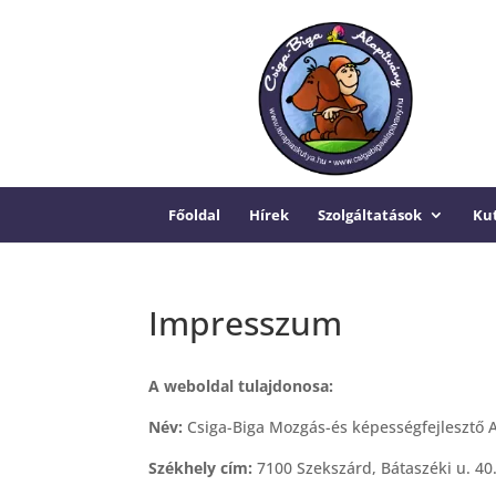
Főoldal
Hírek
Szolgáltatások
Kut
Impresszum
A weboldal tulajdonosa:
Név:
Csiga-Biga Mozgás-és képességfejlesztő A
Székhely cím:
7100 Szekszárd, Bátaszéki u. 40