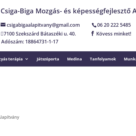
Csiga-Biga Mozgás- és képességfejlesztő 
csigabigaalapitvany@gmail.com
06 20 222 5485
7100 Szekszárd Bátaszéki u. 40.
Kövess minket!
Adószám: 18864731-1-17
yás terápia
Játszóporta
Medina
Tanfolyamok
Munka
lapítvány
.