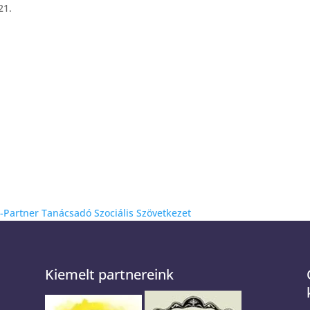
21.
fo-Partner Tanácsadó Szociális Szövetkezet
Kiemelt partnereink