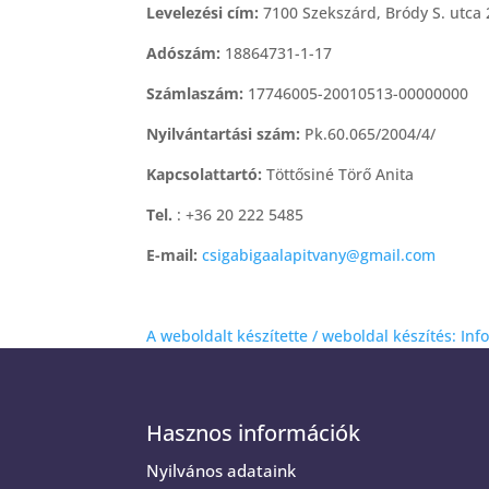
Levelezési cím:
7100 Szekszárd, Bródy S. utca 
Adószám:
18864731-1-17
Számlaszám:
17746005-20010513-00000000
Nyilvántartási szám:
Pk.60.065/2004/4/
Kapcsolattartó:
Töttősiné Törő Anita
Tel.
: +36 20 222 5485
E-mail:
csigabigaalapitvany@gmail.com
A weboldalt készítette / weboldal készítés: In
Hasznos információk
Nyilvános adataink