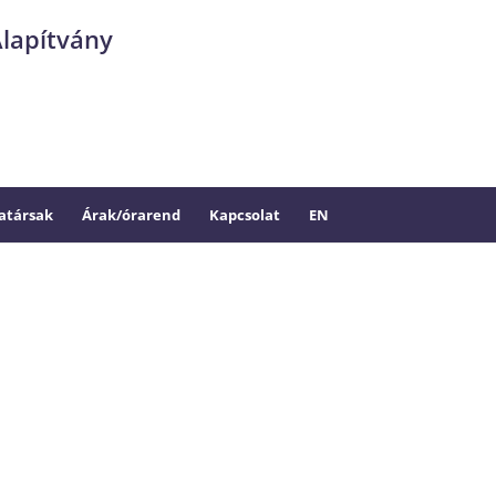
Alapítvány
társak
Árak/órarend
Kapcsolat
EN