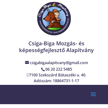
Csiga-Biga Mozgás- és
képességfejlesztő Alapítvány
csigabigaalapitvany@gmail.com
06 20 222 5485
7100 Szekszárd Bátaszéki u. 40.
Adószám: 18864731-1-17