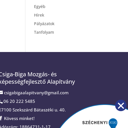
Egyéb
Hírek
Pályázatok
Tanfolyam
Csiga-Biga Mozgás- és
képességfejlesztő Alapítvány
csigabigaalapitvany@gmail.com
06 20 222 5485
7100 Szekszárd Bátaszéki u. 40.
Kövess minket!
Adószám: 18864731-1-17