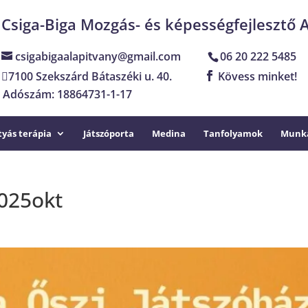
Csiga-Biga Mozgás- és képességfejlesztő 
csigabigaalapitvany@gmail.com
06 20 222 5485
7100 Szekszárd Bátaszéki u. 40.
Kövess minket!
Adószám: 18864731-1-17
yás terápia
Játszóporta
Medina
Tanfolyamok
Munka
2025okt