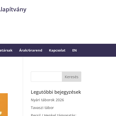
Alapítvány
társak
Árak/órarend
Kapcsolat
EN
Legutóbbi bejegyzések
Nyári táborok 2026
Tavaszi tábor
Persil / Henkel támogatás: