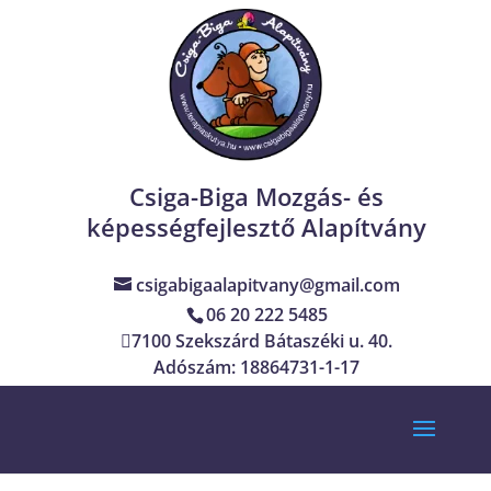
Csiga-Biga Mozgás- és
képességfejlesztő Alapítvány
csigabigaalapitvany@gmail.com
06 20 222 5485
7100 Szekszárd Bátaszéki u. 40.
Adószám: 18864731-1-17